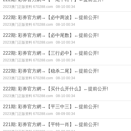
2023澳门正版资料 670288.com
08-10 00:34
222期: 彩券官方網→【必中两波】←提前公开!
2023澳门正版资料 670288.com
08-10 00:34
222期: 彩券官方網→【必中尾数】←提前公开!
2023澳门正版资料 670288.com
08-10 00:34
222期: 彩券官方網→【三行必中】←提前公开!
2023澳门正版资料 670288.com
08-10 00:34
222期: 彩券官方網→【稳杀二尾】←提前公开!
2023澳门正版资料 670288.com
08-10 00:34
222期: 彩券官方網→【买什么开什么】←提前公开!
2023澳门正版资料 670288.com
08-10 00:34
221期: 彩券官方網→【平三中三】←提前公开!
2023澳门正版资料 670288.com
08-09 00:34
221期: 彩券官方網→【平特一肖】←提前公开!