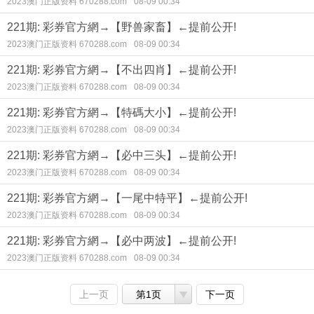
2023澳门正版资料 670288.com
08-09 00:34
221期: 彩券官方網→【野兽家畜】←提前公开!
2023澳门正版资料 670288.com
08-09 00:34
221期: 彩券官方網→【不出四肖】←提前公开!
2023澳门正版资料 670288.com
08-09 00:34
221期: 彩券官方網→【特碼大小】←提前公开!
2023澳门正版资料 670288.com
08-09 00:34
221期: 彩券官方網→【必中三头】←提前公开!
2023澳门正版资料 670288.com
08-09 00:34
221期: 彩券官方網→【一尾中特平】←提前公开!
2023澳门正版资料 670288.com
08-09 00:34
221期: 彩券官方網→【必中两波】←提前公开!
2023澳门正版资料 670288.com
08-09 00:34
上一页
第1页
下一页