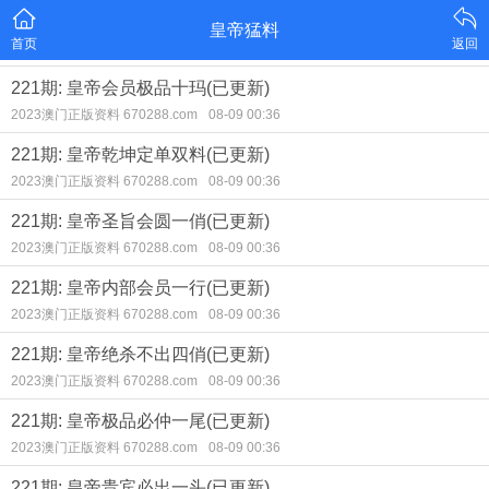
皇帝猛料
首页
返回
221期: 皇帝会员极品十玛(已更新)
2023澳门正版资料 670288.com
08-09 00:36
221期: 皇帝乾坤定单双料(已更新)
2023澳门正版资料 670288.com
08-09 00:36
221期: 皇帝圣旨会圆一俏(已更新)
2023澳门正版资料 670288.com
08-09 00:36
221期: 皇帝内部会员一行(已更新)
2023澳门正版资料 670288.com
08-09 00:36
221期: 皇帝绝杀不出四俏(已更新)
2023澳门正版资料 670288.com
08-09 00:36
221期: 皇帝极品必仲一尾(已更新)
2023澳门正版资料 670288.com
08-09 00:36
221期: 皇帝贵宾必出一头(已更新)