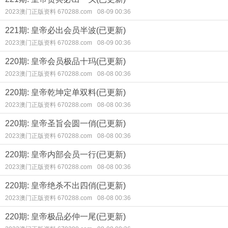
2023澳门正版资料 670288.com
08-09 00:36
221期: 皇帝必出会员半波(已更新)
2023澳门正版资料 670288.com
08-09 00:36
220期: 皇帝会员极品十玛(已更新)
2023澳门正版资料 670288.com
08-08 00:36
220期: 皇帝乾坤定单双料(已更新)
2023澳门正版资料 670288.com
08-08 00:36
220期: 皇帝圣旨会圆一俏(已更新)
2023澳门正版资料 670288.com
08-08 00:36
220期: 皇帝内部会员一行(已更新)
2023澳门正版资料 670288.com
08-08 00:36
220期: 皇帝绝杀不出四俏(已更新)
2023澳门正版资料 670288.com
08-08 00:36
220期: 皇帝极品必仲一尾(已更新)