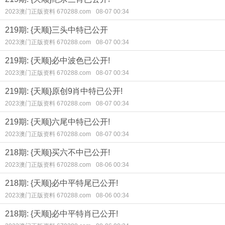
2023澳门正版资料 670288.com
08-07 00:34
219期: {天顺}三头中特已公开
2023澳门正版资料 670288.com
08-07 00:34
219期: {天顺}必中波色已公开!
2023澳门正版资料 670288.com
08-07 00:34
219期: {天顺}原创9肖中特已公开!
2023澳门正版资料 670288.com
08-07 00:34
219期: {天顺}六尾中特已公开!
2023澳门正版资料 670288.com
08-07 00:34
218期: {天顺}买六不中已公开!
2023澳门正版资料 670288.com
08-06 00:34
218期: {天顺}必中平特尾已公开!
2023澳门正版资料 670288.com
08-06 00:34
218期: {天顺}必中平特肖已公开!