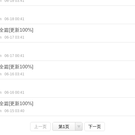
m
06-18 03:41
m
06-18 00:41
全篇[更新100%]
m
06-17 03:41
m
06-17 00:41
全篇[更新100%]
m
06-16 03:41
m
06-16 00:41
全篇[更新100%]
m
06-15 03:40
上一页
第1页
下一页