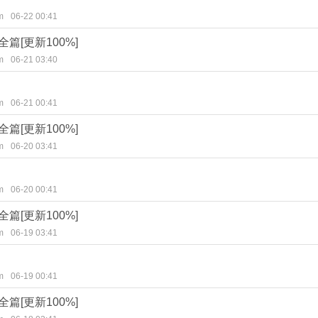
m
06-22 00:41
全篇[更新100%]
m
06-21 03:40
m
06-21 00:41
全篇[更新100%]
m
06-20 03:41
m
06-20 00:41
全篇[更新100%]
m
06-19 03:41
m
06-19 00:41
全篇[更新100%]