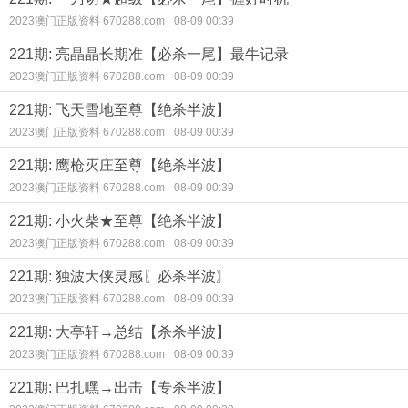
2023澳门正版资料 670288.com
08-09 00:39
221期: 亮晶晶长期准【必杀一尾】最牛记录
2023澳门正版资料 670288.com
08-09 00:39
221期: 飞天雪地至尊【绝杀半波】
2023澳门正版资料 670288.com
08-09 00:39
221期: 鹰枪灭庄至尊【绝杀半波】
2023澳门正版资料 670288.com
08-09 00:39
221期: 小火柴★至尊【绝杀半波】
2023澳门正版资料 670288.com
08-09 00:39
221期: 独波大侠灵感〖必杀半波〗
2023澳门正版资料 670288.com
08-09 00:39
221期: 大亭轩→总结【杀杀半波】
2023澳门正版资料 670288.com
08-09 00:39
221期: 巴扎嘿→出击【专杀半波】