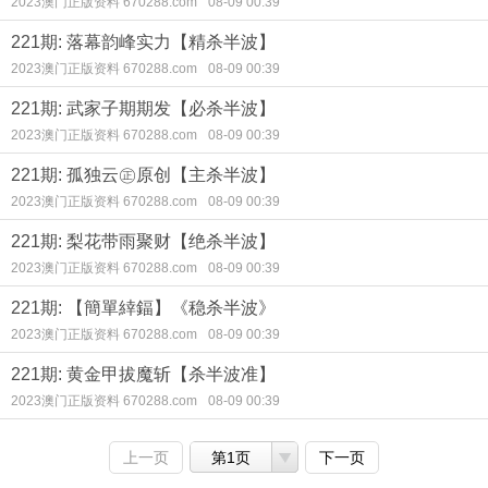
2023澳门正版资料 670288.com
08-09 00:39
221期: 落幕韵峰实力【精杀半波】
2023澳门正版资料 670288.com
08-09 00:39
221期: 武家子期期发【必杀半波】
2023澳门正版资料 670288.com
08-09 00:39
221期: 孤独云㊣原创【主杀半波】
2023澳门正版资料 670288.com
08-09 00:39
221期: 梨花带雨聚财【绝杀半波】
2023澳门正版资料 670288.com
08-09 00:39
221期: 【簡單緈鍢】《稳杀半波》
2023澳门正版资料 670288.com
08-09 00:39
221期: 黄金甲拔魔斩【杀半波准】
2023澳门正版资料 670288.com
08-09 00:39
上一页
第1页
下一页