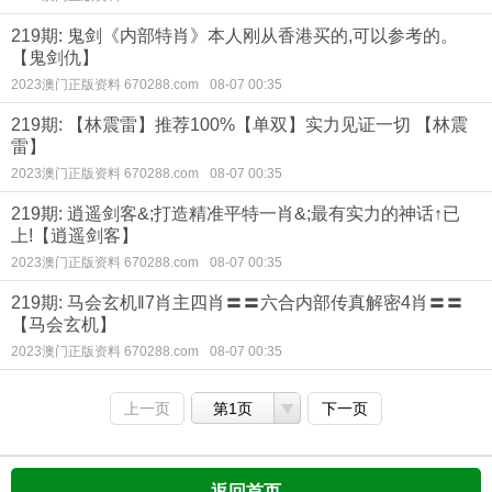
219期: 鬼剑《内部特肖》本人刚从香港买的,可以参考的。
【鬼剑仇】
2023澳门正版资料 670288.com
08-07 00:35
219期: 【林震雷】推荐100%【单双】实力见证一切 【林震
雷】
2023澳门正版资料 670288.com
08-07 00:35
219期: 逍遥剑客&;打造精准平特一肖&;最有实力的神话↑已
上!【逍遥剑客】
2023澳门正版资料 670288.com
08-07 00:35
219期: 马会玄机‖7肖主四肖〓〓六合内部传真解密4肖〓〓
【马会玄机】
2023澳门正版资料 670288.com
08-07 00:35
上一页
第1页
下一页
返回首页