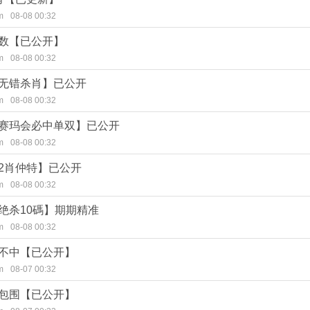
m
08-08 00:32
尾数【已公开】
m
08-08 00:32
创【无错杀肖】已公开
m
08-08 00:32
创【赛玛会必中单双】已公开
m
08-08 00:32
【2肖仲特】已公开
m
08-08 00:32
【绝杀10碼】期期精准
m
08-08 00:32
九不中【已公开】
m
08-07 00:32
大包围【已公开】