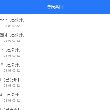
曾氏集团
九不中【已公开】
m
08-08 00:32
大包围【已公开】
m
08-08 00:32
大小【已公开】
m
08-08 00:32
仲特【已公开】
m
08-08 00:32
3肖【已公开】
m
08-08 00:32
两波【已公开】
m
08-08 00:32
9肖【已更新】