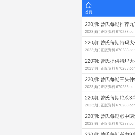
首页
220期: 曾氏每期推荐
2023澳门正版资料 670288.co
220期: 曾氏每期特玛
2023澳门正版资料 670288.co
220期: 曾氏提供特玛
2023澳门正版资料 670288.co
220期: 曾氏每期三头
2023澳门正版资料 670288.co
220期: 曾氏每期绝杀
2023澳门正版资料 670288.co
220期: 曾氏每期必中
2023澳门正版资料 670288.co
220期: 曾氏每期必中