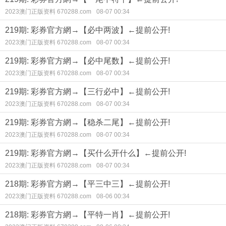
2023澳门正版资料 670288.com
08-07 00:34
219期: 彩券官方網→【必中两波】←提前公开!
2023澳门正版资料 670288.com
08-07 00:34
219期: 彩券官方網→【必中尾数】←提前公开!
2023澳门正版资料 670288.com
08-07 00:34
219期: 彩券官方網→【三行必中】←提前公开!
2023澳门正版资料 670288.com
08-07 00:34
219期: 彩券官方網→【稳杀二尾】←提前公开!
2023澳门正版资料 670288.com
08-07 00:34
219期: 彩券官方網→【买什么开什么】←提前公开!
2023澳门正版资料 670288.com
08-07 00:34
218期: 彩券官方網→【平三中三】←提前公开!
2023澳门正版资料 670288.com
08-06 00:34
218期: 彩券官方網→【平特一肖】←提前公开!