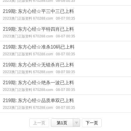
2023澳门正版资料 670288.com
08-08 00:35
219期: 东方心经☆平三中三已上料
2023澳门正版资料 670288.com
08-07 00:35
219期: 东方心经☆平特四肖已上料
2023澳门正版资料 670288.com
08-07 00:35
219期: 东方心经☆准杀10码已上料
2023澳门正版资料 670288.com
08-07 00:35
219期: 东方心经☆无错杀肖已上料
2023澳门正版资料 670288.com
08-07 00:35
219期: 东方心经☆绝杀一波已上料
2023澳门正版资料 670288.com
08-07 00:35
219期: 东方心经☆品质单双已上料
2023澳门正版资料 670288.com
08-07 00:35
上一页
第1页
下一页