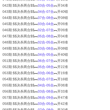
042期:$$决杀两合$$︻
03合-05合
︻开34准
043期:$$决杀两合$$︻
04合-07合
︻开40错
044期:$$决杀两合$$︻
07合-08合
︻开08错
045期:$$决杀两合$$︻
03合-04合
︻开09准
046期:$$决杀两合$$︻
02合-07合
︻开09准
047期:$$决杀两合$$︻
05合-08合
︻开04准
048期:$$决杀两合$$︻
02合-05合
︻开49准
049期:$$决杀两合$$︻
03合-08合
︻开08错
050期:$$决杀两合$$︻
04合-05合
︻开40错
051期:$$决杀两合$$︻
06合-07合
︻开28准
052期:$$决杀两合$$︻
05合-08合
︻开22准
053期:$$决杀两合$$︻
03合-06合
︻开19准
054期:$$决杀两合$$︻
05合-07合
︻开16错
055期:$$决杀两合$$︻
04合-05合
︻开08准
056期:$$决杀两合$$︻
03合-08合
︻开33准
057期:$$决杀两合$$︻
06合-09合
︻开47准
058期:$$决杀两合$$︻
03合-05合
︻开42准
059期:$$决杀两合$$︻
07合-08合
︻开20准