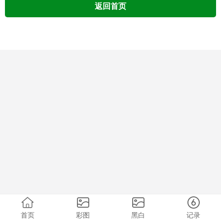
返回首页
首页
彩图
黑白
记录