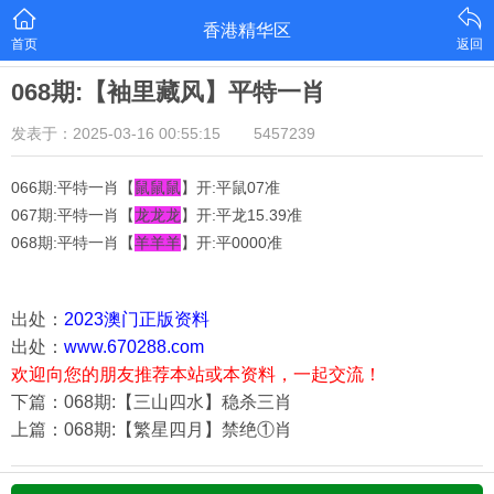
香港精华区
首页
返回
068期:【袖里藏风】平特一肖
发表于：2025-03-16 00:55:15
5457239
066期:平特一肖【
鼠鼠鼠
】开:平鼠07准
067期:平特一肖【
龙龙龙
】开:平龙15.39准
068期:平特一肖【
羊羊羊
】开:平0000准
出处：
2023澳门正版资料
出处：
www.670288.com
欢迎向您的朋友推荐本站或本资料，一起交流！
下篇：068期:【三山四水】稳杀三肖
上篇：068期:【繁星四月】禁绝①肖