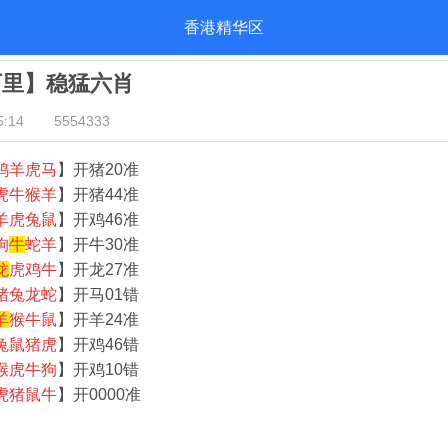
香港精华区
万里】稳猛六肖
:14
5554333
鸡羊虎马
】开猪20准
虎牛猴羊
】开猪44准
羊虎兔鼠
】开鸡46准
狗
牛
蛇羊
】开牛30准
龙
虎鸡牛
】开龙27准
猪兔龙蛇
】开马01错
羊
猴牛鼠
】开羊24准
兔鼠猪虎
】开鸡46错
猴虎牛狗
】开鸡10错
虎猪鼠牛
】开0000准