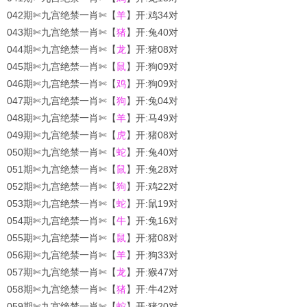
042期✄九宫绝禁一肖✄【
羊
】开:鸡34对
043期✄九宫绝禁一肖✄【
猪
】开:兔40对
044期✄九宫绝禁一肖✄【
龙
】开:猪08对
045期✄九宫绝禁一肖✄【
鼠
】开:狗09对
046期✄九宫绝禁一肖✄【
鸡
】开:狗09对
047期✄九宫绝禁一肖✄【
狗
】开:兔04对
048期✄九宫绝禁一肖✄【
羊
】开:马49对
049期✄九宫绝禁一肖✄【
虎
】开:猪08对
050期✄九宫绝禁一肖✄【
蛇
】开:兔40对
051期✄九宫绝禁一肖✄【
鼠
】开:兔28对
052期✄九宫绝禁一肖✄【
狗
】开:鸡22对
053期✄九宫绝禁一肖✄【
蛇
】开:鼠19对
054期✄九宫绝禁一肖✄【
牛
】开:兔16对
055期✄九宫绝禁一肖✄【
鼠
】开:猪08对
056期✄九宫绝禁一肖✄【
羊
】开:狗33对
057期✄九宫绝禁一肖✄【
龙
】开:猴47对
058期✄九宫绝禁一肖✄【
猪
】开:牛42对
059期✄九宫绝禁一肖✄【
蛇
】开:猪20对