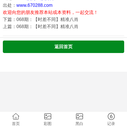
出处：
www.670288.com
欢迎向您的朋友推荐本站或本资料，一起交流！
下篇：068期：【时差不同】精准八肖
上篇：068期：【时差不同】精准八肖
返回首页
首页
彩图
黑白
记录