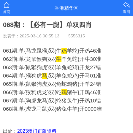
香港精华区
首页
返回
068期：【必有一腿】单双四肖
发表于：2025-03-16 00:55:13
5556315
061期:单{
马龙鼠猴
}双{牛
鸡
羊蛇
}开鸡46准
062期:单{
龙鼠猴狗
}双{
牛
羊兔蛇
}开牛30准
063期:单{
鼠猴狗虎
}双{羊兔蛇鸡
}开龙27错
064期:单{
猴狗虎
马
}双{羊兔蛇鸡
}开马01准
065期:单{鼠
猴狗虎
}双{兔蛇鸡猪
}开羊24错
066期:单{
猴狗虎龙
}双{蛇
鸡
猪牛
}开鸡46准
067期:单{
狗虎龙马
}双{蛇猪兔牛
}开鸡10错
068期:单{
虎龙马鼠
}双{猪兔牛羊
}开0000准
出处：
2023澳门正版资料