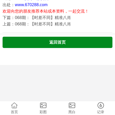
出处：
www.670288.com
欢迎向您的朋友推荐本站或本资料，一起交流！
下篇：068期：【时差不同】精准八肖
上篇：068期：【时差不同】精准八肖
返回首页
首页
彩图
黑白
记录