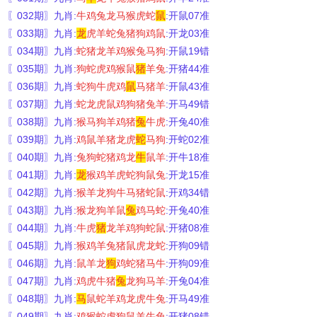
〖032期〗九肖:
牛鸡兔龙马猴虎蛇
鼠
:开鼠07准
〖033期〗九肖:
龙
虎羊蛇兔猪狗鸡鼠
:开龙03准
〖034期〗九肖:
蛇猪龙羊鸡猴兔马狗
:开鼠19错
〖035期〗九肖:
狗蛇虎鸡猴鼠
猪
羊兔
:开猪44准
〖036期〗九肖:
蛇狗牛虎鸡
鼠
马猪羊
:开鼠43准
〖037期〗九肖:
蛇龙虎鼠鸡狗猪兔羊
:开马49错
〖038期〗九肖:
猴马狗羊鸡猪
兔
牛虎
:开兔40准
〖039期〗九肖:
鸡鼠羊猪龙虎
蛇
马狗
:开蛇02准
〖040期〗九肖:
兔狗蛇猪鸡龙
牛
鼠羊
:开牛18准
〖041期〗九肖:
龙
猴鸡羊虎蛇狗鼠兔
:开龙15准
〖042期〗九肖:
猴羊龙狗牛马猪蛇鼠
:开鸡34错
〖043期〗九肖:
猴龙狗羊鼠
兔
鸡马蛇
:开兔40准
〖044期〗九肖:
牛虎
猪
龙羊鸡狗蛇鼠
:开猪08准
〖045期〗九肖:
猴鸡羊兔猪鼠虎龙蛇
:开狗09错
〖046期〗九肖:
鼠羊龙
狗
鸡蛇猪马牛
:开狗09准
〖047期〗九肖:
鸡虎牛猪
兔
龙狗马羊
:开兔04准
〖048期〗九肖:
马
鼠蛇羊鸡龙虎牛兔
:开马49准
〖049期〗九肖:
鸡猴蛇虎狗鼠羊牛兔
:开猪08错