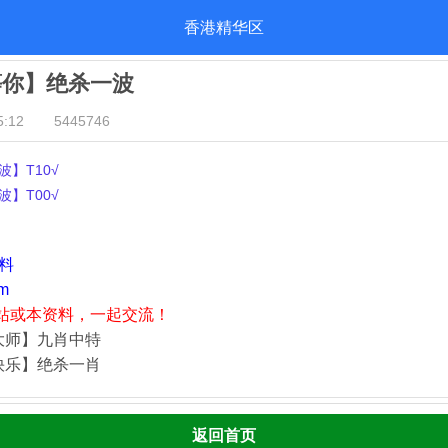
香港精华区
等你】绝杀一波
:12
5445746
】T10√
】T00√
资料
m
站或本资料，一起交流！
大师】九肖中特
快乐】绝杀一肖
返回首页