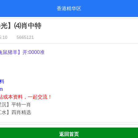
香港精华区
春光】⑷肖中特
:10
5665121
兔鼠猪羊
】开:0000准
资料
m
站或本资料，一起交流！
星沉】平特一肖
江水】四肖精选
返回首页