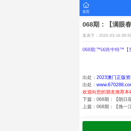
首页
068期：【满眼
发表于：2025-03-16 00:55
068期:™⑷肖中特™【
出处：
2023澳门正版
出处：
www.670288.co
欢迎向您的朋友推荐本
下篇：068期：【朗日
上篇：068期：【挽一