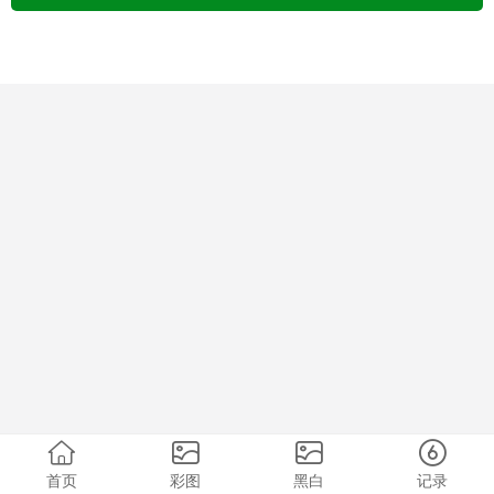
首页
彩图
黑白
记录