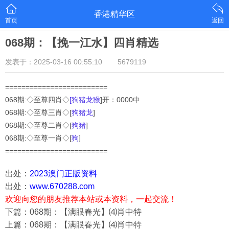
香港精华区
首页
返回
068期：【挽一江水】四肖精选
发表于：2025-03-16 00:55:10
5679119
=========================
068期:◇至尊四肖◇
[狗猪龙猴
]开：0000中
068
期:◇至尊三肖◇[
狗猪龙
]
068
期:◇至尊二肖◇[
狗猪
]
068
期:◇至尊一肖◇[
狗
]
=========================
出处：
2023澳门正版资料
出处：
www.670288.com
欢迎向您的朋友推荐本站或本资料，一起交流！
下篇：068期：【满眼春光】⑷肖中特
上篇：068期：【满眼春光】⑷肖中特