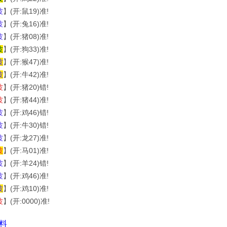
波
】(开:鼠19)准!
波
】(开:兔16)准!
波
】(开:猪08)准!
波
】(开:狗33)准!
波
】(开:猴47)准!
波
】(开:牛42)准!
波
】(开:猪20)错!
波
】(开:猪44)准!
波
】(开:鸡46)错!
波
】(开:牛30)错!
波
】(开:龙27)准!
波
】(开:马01)准!
波
】(开:羊24)错!
波
】(开:鸡46)准!
波
】(开:鸡10)准!
波
】(开:0000)准!
资料