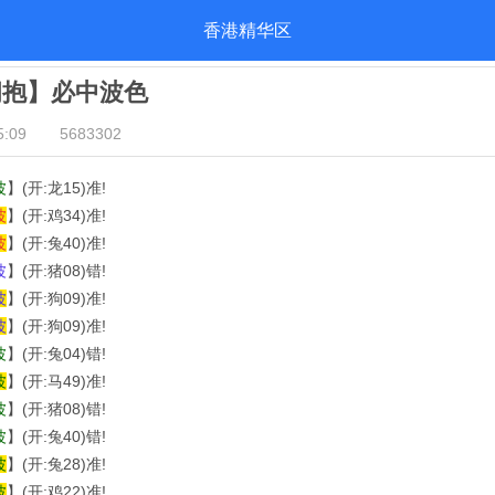
香港精华区
拥抱】必中波色
:09
5683302
波
】(开:龙15)准!
波
】(开:鸡34)准!
波
】(开:兔40)准!
波
】(开:猪08)错!
波
】(开:狗09)准!
波
】(开:狗09)准!
波
】(开:兔04)错!
波
】(开:马49)准!
波
】(开:猪08)错!
波
】(开:兔40)错!
波
】(开:兔28)准!
波
】(开:鸡22)准!