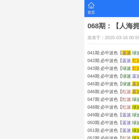
首页
068期：【人海
发表于：2025-03-16 00:55
041期:必中波色【
蓝
波
.
绿
042期:必中波色【
蓝
波
.
红
043期:必中波色【
绿
波
.
红
044期:必中波色【
绿
波
.
蓝
045期:必中波色【
绿
波
.
蓝
046期:必中波色【
红
波
.
蓝
047期:必中波色【
红
波
.
绿
048期:必中波色【
红
波
.
绿
049期:必中波色【
蓝
波
.
绿
050期:必中波色【
蓝
波
.
绿
051期:必中波色【
蓝
波
.
绿
052期:必中波色【
红
波
.
绿