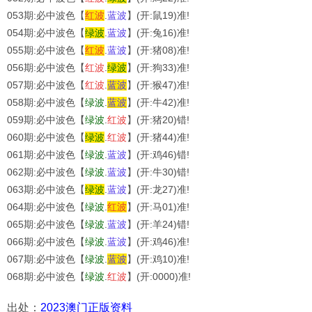
053期:必中波色【
红
波
.
蓝
波
】(开:鼠19)准!
054期:必中波色【
绿
波
.
蓝
波
】(开:兔16)准!
055期:必中波色【
红
波
.
蓝
波
】(开:猪08)准!
056期:必中波色【
红
波
.
绿
波
】(开:狗33)准!
057期:必中波色【
红
波
.
蓝
波
】(开:猴47)准!
058期:必中波色【
绿
波
.
蓝
波
】(开:牛42)准!
059期:必中波色【
绿
波
.
红
波
】(开:猪20)错!
060期:必中波色【
绿
波
.
红
波
】(开:猪44)准!
061期:必中波色【
绿
波
.
蓝
波
】(开:鸡46)错!
062期:必中波色【
绿
波
.
蓝
波
】(开:牛30)错!
063期:必中波色【
绿
波
.
蓝
波
】(开:龙27)准!
064期:必中波色【
绿
波
.
红
波
】(开:马01)准!
065期:必中波色【
绿
波
.
蓝
波
】(开:羊24)错!
066期:必中波色【
绿
波
.
蓝
波
】(开:鸡46)准!
067期:必中波色【
绿
波
.
蓝
波
】(开:鸡10)准!
068期:必中波色【
绿
波
.
红
波
】(开:0000)准!
出处：
2023澳门正版资料