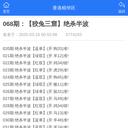
香港精华区
首页
返回
068期：【狡兔三窟】绝杀半波
发表于：2025-03-16 00:55:08
5774193
020期:绝杀半波【蓝单
】(开:狗33)准!
021期:绝杀半波【
绿双
】(开:羊12)准!
022期:绝杀半波【红双
】(开:鸡34)错!
023期:绝杀半波【红单
】(开:虎29)准!
024期:绝杀半波【蓝双
】(开:狗45)准!
025期:绝杀半波【绿双
】(开:猴11)准!
026期:绝杀半波【绿单
】(开:鼠31)准!
027期:绝杀半波【蓝双
】(开:马49)准!
028期:绝杀半波【红双
】(开:鸡34)错!
029期:绝杀半波【红单
】(开:马13)准!
030期:绝杀半波【蓝单
】(开:羊48)准!
031期:绝杀半波【蓝双
】(开:羊24)准!