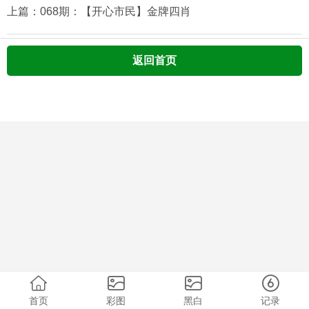
上篇：068期：【开心市民】金牌四肖
返回首页
首页
彩图
黑白
记录