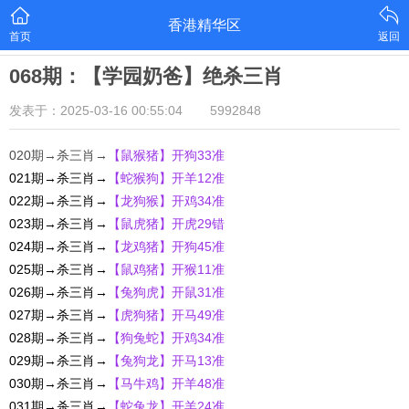
香港精华区
首页
返回
068期：【学园奶爸】绝杀三肖
发表于：2025-03-16 00:55:04
5992848
020期→杀三肖→
【鼠猴猪
】开狗33准
021期→杀三肖→
【蛇猴狗
】开羊12准
022期→杀三肖→
【龙狗猴
】开鸡34准
023期→杀三肖→
【鼠虎猪
】开虎29错
024期→杀三肖→
【龙鸡猪
】开狗45准
025期→杀三肖→
【鼠鸡猪
】开猴11准
026期→杀三肖→
【兔狗虎
】开鼠31准
027期→杀三肖→
【虎狗猪
】开马49准
028期→杀三肖→
【狗兔蛇
】开鸡34准
029期→杀三肖→
【兔狗龙
】开马13准
030期→杀三肖→
【马牛鸡
】开羊48准
031期→杀三肖→
【蛇兔龙
】开羊24准