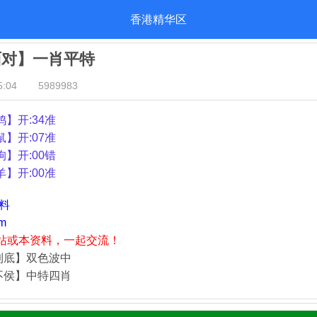
香港精华区
面对】一肖平特
:04
5989983
鸡】开:34准
鼠】开:07准
狗】开:00错
羊】开:00准
资料
m
站或本资料，一起交流！
到底】双色波中
不侯】中特四肖