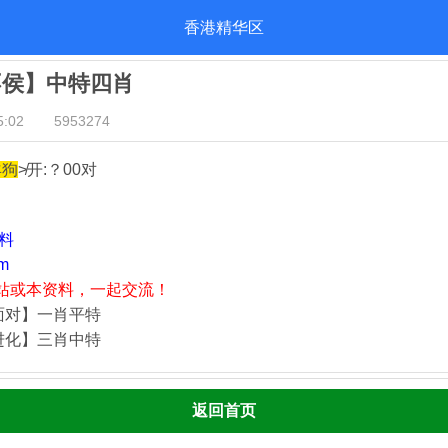
香港精华区
不侯】中特四肖
:02
5953274
羊狗
≯开:？00对
资料
m
站或本资料，一起交流！
面对】一肖平特
进化】三肖中特
返回首页