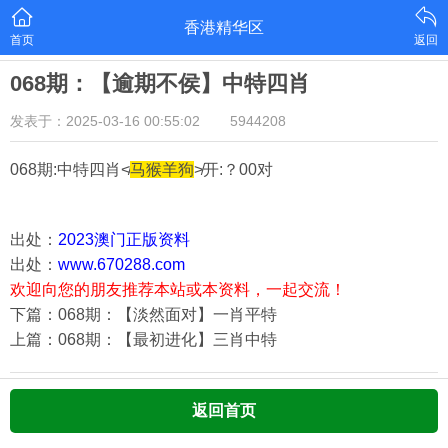
香港精华区
首页
返回
068期：【逾期不侯】中特四肖
发表于：2025-03-16 00:55:02
5944208
068期:中特四肖≮
马猴羊狗
≯开:？00对
出处：
2023澳门正版资料
出处：
www.670288.com
欢迎向您的朋友推荐本站或本资料，一起交流！
下篇：068期：【淡然面对】一肖平特
上篇：068期：【最初进化】三肖中特
返回首页