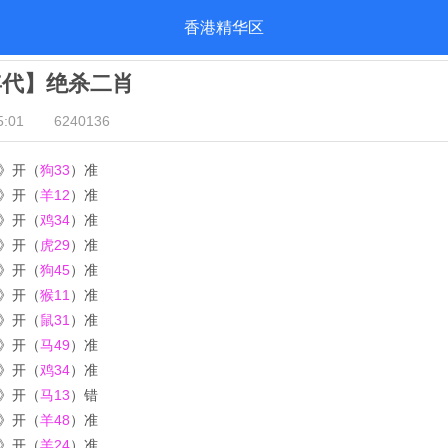
香港精华区
年代】绝杀二肖
:01
6240136
》开（
狗33
）准
》开（
羊12
）准
》开（
鸡34
）准
》开（
虎29
）准
》开（
狗45
）准
》开（
猴11
）准
》开（
鼠31
）准
》开（
马49
）准
》开（
鸡34
）准
》开（
马13
）错
》开（
羊48
）准
》开（
羊24
）准