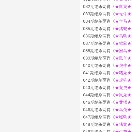
032期绝杀两肖《
★鼠龙★
033期绝杀两肖《
★蛇牛★
034期绝杀两肖《
★羊马★
035期绝杀两肖《
★猪蛇★
036期绝杀两肖《
★马狗★
037期绝杀两肖《
★猴鼠★
038期绝杀两肖《
★猴马★
039期绝杀两肖《
★鼠羊★
040期绝杀两肖《
★虎牛★
041期绝杀两肖《
★猪龙★
042期绝杀两肖《
★虎狗★
043期绝杀两肖《
★龙虎★
044期绝杀两肖《
★鼠龙★
045期绝杀两肖《
★龙猴★
046期绝杀两肖《
★马兔★
047期绝杀两肖《
★猴狗★
048期绝杀两肖《
★猪龙★
049期绝杀两肖《
★牛鸡★