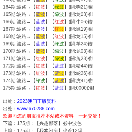
164期:波路→【
红
波
】【
绿
波
】(開:狗21)准!
165期:波路→【
蓝
波
】【
绿
波
】(開:龙03)准!
166期:波路→【
蓝
波
】【
红
波
】(開:牛06)错!
167期:波路→【
蓝
波
】【
红
波
】(開:鼠19)准!
168期:波路→【
蓝
波
】【
红
波
】(開:龙15)准!
169期:波路→【
蓝
波
】【
绿
波
】(開:羊24)错!
170期:波路→【
蓝
波
】【
绿
波
】(開:龙03)准!
171期:波路→【
红
波
】【
绿
波
】(開:兔28)准!
172期:波路→【
红
波
】【
蓝
波
】(開:猪44)错!
173期:波路→【
红
波
】【
蓝
波
】(開:蛇26)准!
174期:波路→【
绿
波
】【
蓝
波
】(開:虎41)准!
175期:波路→【
红
波
】【
蓝
波
】(開:0000)准!
出处：
2023澳门正版资料
出处：
www.670288.com
欢迎向您的朋友推荐本站或本资料，一起交流！
下篇：175期：【兴趣部落】必中波色
上篇：175期：【我本闲凉】稳杀12码