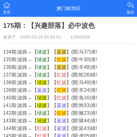
澳门精华区
首页
返回
175期：【兴趣部落】必中波色
发表于：2025-03-16 00:55:01
11609326
134期:波路→【
绿
波
】【
蓝
波
】(開:马37)准!
135期:波路→【
绿
波
】【
红
波
】(開:牛30)准!
136期:波路→【
绿
波
】【
蓝
波
】(開:羊48)准!
137期:波路→【
绿
波
】【
红
波
】(開:蛇26)错!
138期:波路→【
绿
波
】【
红
波
】(開:马49)准!
139期:波路→【
蓝
波
】【
红
波
】(開:羊24)准!
140期:波路→【
绿
波
】【
红
波
】(開:兔16)准!
141期:波路→【
绿
波
】【
蓝
波
】(開:狗33)准!
142期:波路→【
绿
波
】【
红
波
】(開:猴23)准!
143期:波路→【
绿
波
】【
蓝
波
】(開:猪44)准!
144期:波路→【
红
波
】【
蓝
波
】(開:鼠43)错!
145期:波路→【
红
波
】【
蓝
波
】(開:虎05)错!