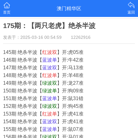
澳门精华区
首页
返回
175期：【两只老虎】绝杀半波
发表于：2025-03-16 00:54:59
12262916
145期 绝杀半波【
红波双
】开:虎05准
146期 绝杀半波【
蓝波单
】开:牛42准
147期 绝杀半波【
蓝波双
】开:马13准
148期 绝杀半波【
红波单
】开:羊48准
149期 绝杀半波【
绿波双
】开:龙27准
150期 绝杀半波【
绿波单
】开:狗09准
151期 绝杀半波【
蓝波单
】开:鼠31错
152期 绝杀半波【
绿波双
】开:狗45准
153期 绝杀半波【
红波单
】开:虎41准
154期 绝杀半波【
蓝波双
】开:虎41准
155期 绝杀半波【
蓝波单
】开:鼠07准
156期 绝杀半波【
绿波双
】开:马01准