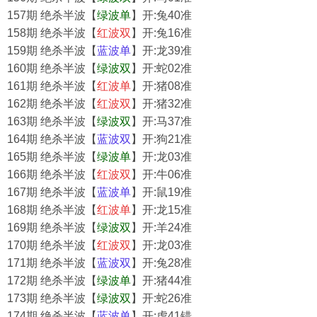
157期 绝杀半波【
绿波单
】开:兔40准
158期 绝杀半波【
红波双
】开:兔16准
159期 绝杀半波【
蓝波单
】开:龙39准
160期 绝杀半波【
绿波双
】开:蛇02准
161期 绝杀半波【
红波单
】开:猪08准
162期 绝杀半波【
红波
双
】开:猪32准
163期 绝杀半波【
绿波双
】开:马37准
164期 绝杀半波【
蓝波双
】开:狗21准
165期 绝杀半波【
绿波单
】开:龙03准
166期 绝杀半波【
红波双
】开:牛06准
167期 绝杀半波【
蓝波单
】开:鼠19准
168期 绝杀半波【
红波单
】开:龙15准
169期 绝杀半波【
绿波双
】开:羊24准
170期 绝杀半波【
红波
双
】开:龙03准
171期 绝杀半波【
蓝波双
】开:兔28准
172期 绝杀半波【
绿波单
】开:猪44准
173期 绝杀半波【
绿波双
】开:蛇26准
174期 绝杀半波【
蓝波单
】开:虎41错