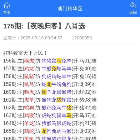
澳门精华区
首页
返回
175期:【夜晚归客】八肖选
发表于：2025-03-16 00:54:57
12000056
好料致富天下万民！
156期:主[
猴虎
]
防:
狗
猪
鼠
马
兔羊
(开:马01)准
157期:主[
鸡龙
]
防:
牛猴
兔
蛇马羊
(开:兔40)准
158期:主[
鼠猪
]
防:
狗虎鸡蛇羊牛
(开:兔16)错
159期:主[
鼠马
]
防:
蛇
龙
牛鸡兔狗
(开:龙39)准
160期:主[
狗虎
]
防:
蛇
羊龙鼠猴猪
(开:蛇02)准
161期:主[
虎羊
]
防:
猴狗龙
猪
蛇鼠
(开:猪08)准
162期:主[
蛇狗
]
防:
猴鸡兔马牛
猪
(开:猪32)准
163期:主[
鸡猴
]
防:
虎蛇狗鼠羊
马
(开:马37)准
164期:主[
羊龙
]
防:
猪猴马鼠虎蛇
(开:狗21)错
165期:主[
鸡蛇
]
防:
龙
狗兔虎马猴
(开:龙03)准
166期:主[
羊兔
]
防:
狗猴猪鸡鼠龙
(开:牛06)错