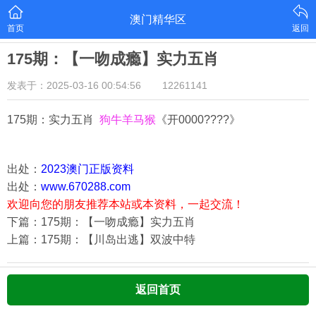
澳门精华区
首页
返回
175期：【一吻成瘾】实力五肖
发表于：2025-03-16 00:54:56
12261141
175期：实力五肖
狗牛羊马猴
《开0000????》
出处：
2023澳门正版资料
出处：
www.670288.com
欢迎向您的朋友推荐本站或本资料，一起交流！
下篇：175期：【一吻成瘾】实力五肖
上篇：175期：【川岛出逃】双波中特
返回首页