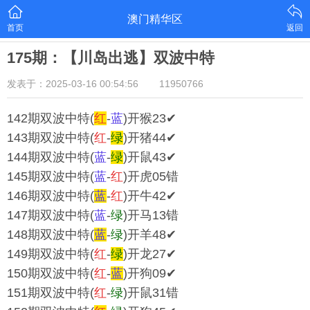
澳门精华区
首页
返回
175期：【川岛出逃】双波中特
发表于：2025-03-16 00:54:56
11950766
142期双波中特(
红
-
蓝
)开猴23✔
143期双波中特(
红
-
绿
)开猪44✔
144期双波中特(
蓝
-
绿
)开鼠43✔
145期双波中特(
蓝
-
红
)开虎05错
146期双波中特(
蓝
-
红
)开牛42✔
147期双波中特(
蓝
-
绿
)开马13错
148期双波中特(
蓝
-
绿
)开羊48✔
149期双波中特(
红
-
绿
)开龙27✔
150期双波中特(
红
-
蓝
)开狗09✔
151期双波中特(
红
-
绿
)开鼠31错