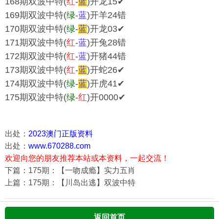
168期双波中特(
红
-
蓝
)开龙15✔
169期双波中特(
绿
-
蓝
)开羊24错
170期双波中特(
绿
-
蓝
)开龙03✔
171期双波中特(
红
-
蓝
)开兔28错
172期双波中特(
红
-
蓝
)开猪44错
173期双波中特(
红
-
蓝
)开蛇26✔
174期双波中特(
绿
-
蓝
)开虎41✔
175期双波中特(
绿
-
红
)开0000✔
出处：
2023澳门正版资料
出处：
www.670288.com
欢迎向您的朋友推荐本站或本资料，一起交流！
下篇：175期：【一吻成瘾】实力五肖
上篇：175期：【川岛出逃】双波中特
返回首页