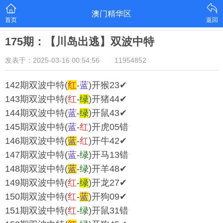
澳门精华区
首页
返回
175期：【川岛出逃】双波中特
发表于：2025-03-16 00:54:56
11954852
142期双波中特(
红
-
蓝
)开猴23✔
143期双波中特(
红
-
绿
)开猪44✔
144期双波中特(
蓝
-
绿
)开鼠43✔
145期双波中特(
蓝
-
红
)开虎05错
146期双波中特(
蓝
-
红
)开牛42✔
147期双波中特(
蓝
-
绿
)开马13错
148期双波中特(
蓝
-
绿
)开羊48✔
149期双波中特(
红
-
绿
)开龙27✔
150期双波中特(
红
-
蓝
)开狗09✔
151期双波中特(
红
-
绿
)开鼠31错