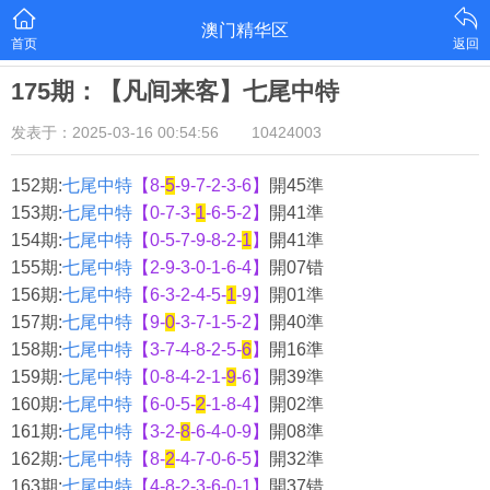
澳门精华区
首页
返回
175期：【凡间来客】七尾中特
发表于：2025-03-16 00:54:56
10424003
152期:
七尾中特
【8-
5
-9-7-2-3-6】
開45準
153期:
七尾中特
【0-7-3-
1
-6-5-2】
開41準
154期:
七尾中特
【0-5-7-9-8-2-
1
】
開41準
155期:
七尾中特
【2-9-3-0-1-6-4】
開07错
156期:
七尾中特
【6-3-2-
4
-5-
1
-9】
開01準
157期:
七尾中特
【9-
0
-3-7-1-5-2】
開40準
158期:
七尾中特
【3-7-4-8-2-5-
6
】
開16準
159期:
七尾中特
【0-8-4-2-1-
9
-6】
開39準
160期:
七尾中特
【6-0-5-
2
-1-8-4】
開02準
161期:
七尾中特
【3-2-
8
-6-4-0-9】
開08準
162期:
七尾中特
【8-
2
-4-7-0-6-5】
開32準
163期:
七尾中特
【4-8-2-3-6-0-1】
開37错