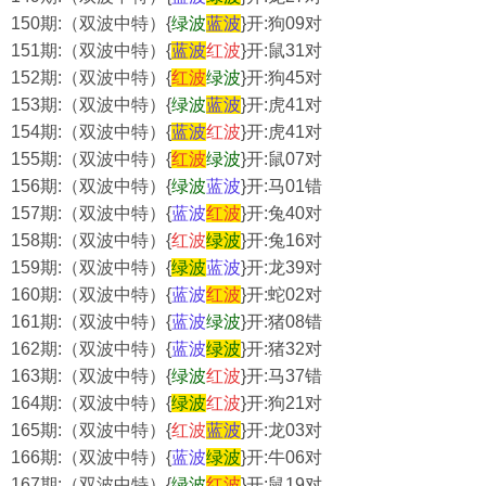
150期:（双波中特）{
绿
波
蓝
波
}开:狗09对
151期:（双波中特）{
蓝
波
红
波
}开:鼠31对
152期:（双波中特）{
红
波
绿
波
}开:狗45对
153期:（双波中特）{
绿
波
蓝
波
}开:虎41对
154期:（双波中特）{
蓝
波
红
波
}开:虎41对
155期:（双波中特）{
红
波
绿
波
}开:鼠07对
156期:（双波中特）{
绿
波
蓝
波
}开:马01错
157期:（双波中特）{
蓝
波
红
波
}开:兔40对
158期:（双波中特）{
红
波
绿
波
}开:兔16对
159期:（双波中特）{
绿
波
蓝
波
}开:龙39对
160期:（双波中特）{
蓝
波
红
波
}开:蛇02对
161期:（双波中特）{
蓝
波
绿
波
}开:猪08错
162期:（双波中特）{
蓝
波
绿
波
}开:猪32对
163期:（双波中特）{
绿
波
红
波
}开:马37错
164期:（双波中特）{
绿
波
红
波
}开:狗21对
165期:（双波中特）{
红
波
蓝
波
}开:龙03对
166期:（双波中特）{
蓝
波
绿
波
}开:牛06对
167期:（双波中特）{
绿
波
红
波
}开:鼠19对