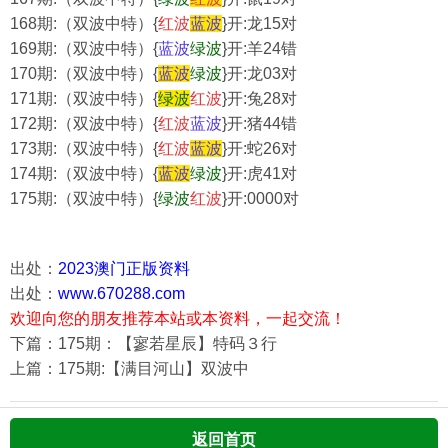
168期:（双波中特）{
红
波
蓝
波
}开:龙15对
169期:（双波中特）{
蓝
波
绿
波
}开:羊24错
170期:（双波中特）{
蓝
波
绿
波
}开:龙03对
171期:（双波中特）{
绿
波
红
波
}开:兔28对
172期:（双波中特）{
红
波
蓝
波
}开:猪44错
173期:（双波中特）{
红
波
蓝
波
}开:蛇26对
174期:（双波中特）{
蓝
波
绿
波
}开:虎41对
175期:（双波中特）{
绿
波
红
波
}开:0000对
出处：
2023澳门正版资料
出处：
www.670288.com
欢迎向您的朋友推荐本站或本资料，一起交流！
下篇：175期：【寥若星辰】特码３行
上篇：175期:【满目河山】双波中
返回首页