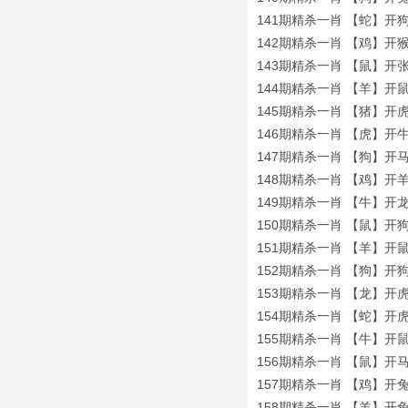
141期精杀一肖 【蛇】开狗
142期精杀一肖 【鸡】开猴
143期精杀一肖 【鼠】开张
144期精杀一肖 【羊】开鼠
145期精杀一肖 【猪】开虎
146期精杀一肖 【虎】开牛
147期精杀一肖 【狗】开马
148期精杀一肖 【鸡】开羊
149期精杀一肖 【牛】开龙
150期精杀一肖 【鼠】开狗
151期精杀一肖 【羊】开鼠
152期精杀一肖 【狗】开狗
153期精杀一肖 【龙】开虎
154期精杀一肖 【蛇】开虎
155期精杀一肖 【牛】开鼠
156期精杀一肖 【鼠】开马
157期精杀一肖 【鸡】开兔
158期精杀一肖 【羊】开兔