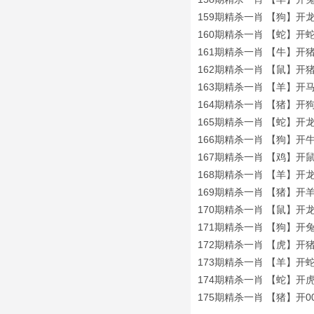
159期精杀一肖 【狗】开龙
160期精杀一肖 【蛇】开蛇
161期精杀一肖 【牛】开猪
162期精杀一肖 【鼠】开猪
163期精杀一肖 【羊】开马
164期精杀一肖 【猪】开狗
165期精杀一肖 【蛇】开龙
166期精杀一肖 【狗】开牛
167期精杀一肖 【鸡】开鼠
168期精杀一肖 【羊】开龙
169期精杀一肖 【猪】开羊
170期精杀一肖 【鼠】开龙
171期精杀一肖 【狗】开兔
172期精杀一肖 【虎】开猪
173期精杀一肖 【羊】开蛇
174期精杀一肖 【蛇】开虎
175期精杀一肖 【猪】开0