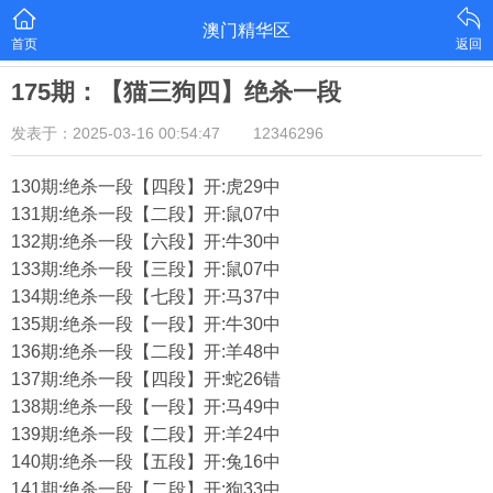
澳门精华区
首页
返回
175期：【猫三狗四】绝杀一段
发表于：2025-03-16 00:54:47
12346296
130期:绝杀一段【四段】开:虎29中
131期:绝杀一段【二段】开:鼠07中
132期:绝杀一段【六段】开:牛30中
133期:绝杀一段【三段】开:鼠07中
134期:绝杀一段【七段】开:马37中
135期:绝杀一段【一段】开:牛30中
136期:绝杀一段【二段】开:羊48中
137期:绝杀一段【四段】开:蛇26错
138期:绝杀一段【一段】开:马49中
139期:绝杀一段【二段】开:羊24中
140期:绝杀一段【五段】开:兔16中
141期:绝杀一段【二段】开:狗33中