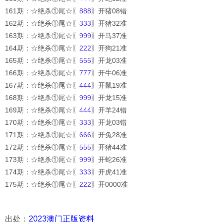
161期：☆绝杀①尾☆〖
888
〗开猪08错
162期：☆绝杀①尾☆〖
333
〗开猪32准
163期：☆绝杀①尾☆〖
999
〗开马37准
164期：☆绝杀①尾☆〖
222
〗开狗21准
165期：☆绝杀①尾☆〖
555
〗开龙03准
166期：☆绝杀①尾☆〖
777
〗开牛06准
167期：☆绝杀①尾☆〖
444
〗开鼠19准
168期：☆绝杀①尾☆〖
999
〗开龙15准
169期：☆绝杀①尾☆〖
444
〗开羊24错
170期：☆绝杀①尾☆〖
333
〗开龙03错
171期：☆绝杀①尾☆〖
666
〗开兔28准
172期：☆绝杀①尾☆〖
555
〗开猪44准
173期：☆绝杀①尾☆〖
999
〗开蛇26准
174期：☆绝杀①尾☆〖
333
〗开虎41准
175期：☆绝杀①尾☆〖
222
〗开0000准
出处：
2023澳门正版资料