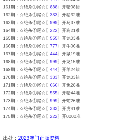
161期：☆绝杀①尾☆〖
888
〗开猪08错
162期：☆绝杀①尾☆〖
333
〗开猪32准
163期：☆绝杀①尾☆〖
999
〗开马37准
164期：☆绝杀①尾☆〖
222
〗开狗21准
165期：☆绝杀①尾☆〖
555
〗开龙03准
166期：☆绝杀①尾☆〖
777
〗开牛06准
167期：☆绝杀①尾☆〖
444
〗开鼠19准
168期：☆绝杀①尾☆〖
999
〗开龙15准
169期：☆绝杀①尾☆〖
444
〗开羊24错
170期：☆绝杀①尾☆〖
333
〗开龙03错
171期：☆绝杀①尾☆〖
666
〗开兔28准
172期：☆绝杀①尾☆〖
555
〗开猪44准
173期：☆绝杀①尾☆〖
999
〗开蛇26准
174期：☆绝杀①尾☆〖
333
〗开虎41准
175期：☆绝杀①尾☆〖
222
〗开0000准
出处：
2023澳门正版资料