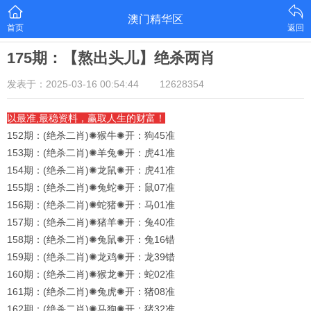
澳门精华区
首页
返回
175期：【熬出头儿】绝杀两肖
发表于：2025-03-16 00:54:44
12628354
以最准,最稳资料，赢取人生的财富！
152期：(绝杀二肖)✺猴牛✺开：狗45准
153期：(绝杀二肖)✺羊兔✺开：虎41准
154期：(绝杀二肖)✺龙鼠✺开：虎41准
155期：(绝杀二肖)✺兔蛇✺开：鼠07准
156期：(绝杀二肖)✺蛇猪✺开：马01准
157期：(绝杀二肖)✺猪羊✺开：兔40准
158期：(绝杀二肖)✺兔鼠✺开：兔16错
159期：(绝杀二肖)✺龙鸡✺开：龙39错
160期：(绝杀二肖)✺猴龙✺开：蛇02准
161期：(绝杀二肖)✺兔虎✺开：猪08准
162期：(绝杀二肖)✺马狗✺开：猪32准