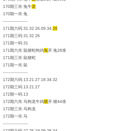
170
期三肖:兔牛
龙
170
期一肖:兔
-----------------
171期六码:31.32.26.09.34.
28
171期三码:
31.32.26
171期一码:31
171期六肖:鼠猪蛇狗鸡
兔
开:兔28准
171期三肖:鼠猪蛇
171期一肖:鼠
-----------------
172期六码:13.21.27.18.34.32
172期三码:
13.21.27
172期一码:13
172期六肖:马狗龙牛鸡
猪
开:猪44准
172期三肖:马狗龙
172期一肖:马
-----------------
173期六码:27.25.19.09.28.34