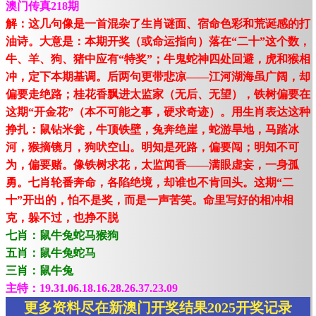
澳门传真218期
解：这几句像是一首混杂了生肖谜面、宿命色彩和荒诞感的打
油诗。大意是：本期开奖（或命运指向）落在“二十”这个数，
牛、羊、狗、猪中应有“特奖”；牛鬼蛇神四处回避，虎和猴相
冲，定下本期基调。后两句更带悲凉——江河湖海虽广阔，却
偏要走绝路；桂花香飘进太监家（无后、无望），铁树偏要在
这期“开金花”（本不可能之事，硬求奇迹）。用生肖表达这种
挣扎：鼠钻米瓮，牛顶铁壁，兔奔绝崖，蛇游旱地，马踏冰
河，猴摘镜月，狗吠空山。明知是死路，偏要闯；明知不可
为，偏要赌。像铁树求花，太监闻香——满眼虚妄，一身孤
勇。七肖轮番奔命，各陷绝境，却谁也不肯回头。这期“二
十”开出的，怕不是奖，而是一声苦笑。命里写好的相冲相
克，躲不过，也挣不脱
七肖：鼠牛兔蛇马猴狗
五肖：鼠牛兔蛇马
三肖：鼠牛兔
主特：19.31.06.18.16.28.26.37.23.09
更多资料尽在新澳门开奖结果2025开奖记录