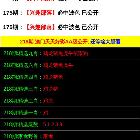
175期：
【兴趣部落】
必中波色 已公开
175期：
【兴趣部落】
必中波色 已公开
218期:澳门天天好彩AA级公开;
还等啥大胆砸
218期:精选九肖：
鸡龙猪兔虎牛鼠猴狗
218期:精选六肖：
鸡龙猪兔虎牛
218期:精选四肖：
鸡龙猪兔
218期:精选三肖：
鸡龙猪
218期:精选二肖：
鸡龙
218期:精选一肖：
鸡
218期:精选尾数：
5.1.2.3.9
218期:家禽野兽：
家禽