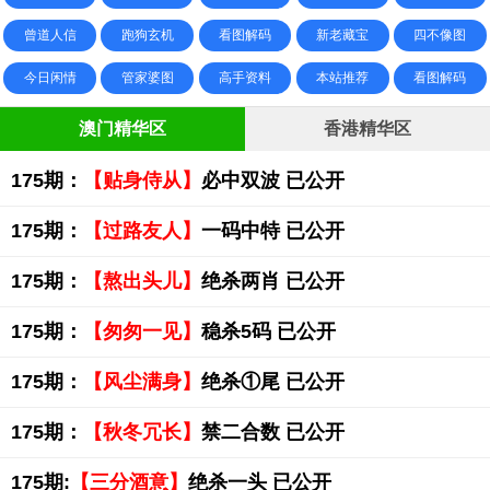
曾道人信
跑狗玄机
看图解码
新老藏宝
四不像图
今日闲情
管家婆图
高手资料
本站推荐
看图解码
澳门精华区
香港精华区
175期：
【贴身侍从】
必中双波 已公开
175期：
【过路友人】
一码中特 已公开
175期：
【熬出头儿】
绝杀两肖 已公开
175期：
【匆匆一见】
稳杀5码 已公开
175期：
【风尘满身】
绝杀①尾 已公开
175期：
【秋冬冗长】
禁二合数 已公开
175期:
【三分酒意】
绝杀一头 已公开