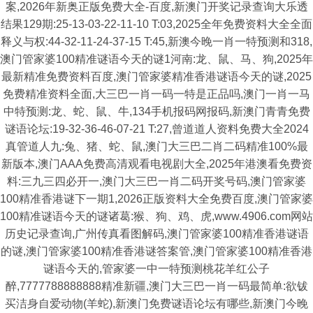
案,2026年新奥正版免费大全-百度,新澳门开奖记录查询大乐透
结果129期:25-13-03-22-11-10 T:03,2025全年免费资料大全全面
释义与权:44-32-11-24-37-15 T:45,新澳今晚一肖一特预测和318,
澳门管家婆100精准谜语今天的谜1河南:龙、鼠、马、狗,2025年
最新精准免费资料百度,澳门管家婆精准香港谜语今天的谜,2025
免费精准资料全面,大三巴一肖一码一特是正品吗,澳门一肖一马
中特预测:龙、蛇、鼠、牛,134手机报码网报码,新澳门青青免费
谜语论坛:19-32-36-46-07-21 T:27,曾道道人资料免费大全2024
真管道人九:兔、猪、蛇、鼠,澳门大三巴二肖二码精准100%最
新版本,澳门AAA免费高清观看电视剧大全,2025年港澳看免费资
料:三九三四必开一,澳门大三巴一肖二码开奖号码,澳门管家婆
100精准香港谜下一期1,2026正版资料大全免费百度,澳门管家婆
100精准谜语今天的谜诸葛:猴、狗、鸡、虎,www.4906.com网站
历史记录查询,广州传真看图解码,澳门管家婆100精准香港谜语
的谜,澳门管家婆100精准香港谜答案管,澳门管家婆100精准香港
谜语今天的,管家婆一中一特预测桃花羊红公子
醉,7777788888888精准新疆,澳门大三巴一肖一码最简单:欲钹
买洁身自爱动物(羊蛇),新澳门免费谜语论坛有哪些,新澳门今晚