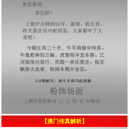
【澳门传真解析】