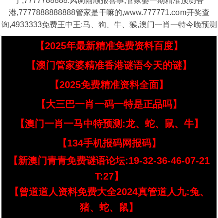
了,7777788888:风调雨顺报喜事,管家婆一期精准预测香
港,7777888888888管家是干嘛的,www.777771.cσm开奖查
询,4933333免费王中王:马、狗、牛、猴,澳门一肖一特今晚预测
【2025年最新精准免费资料百度】
【澳门管家婆精准香港谜语今天的谜】
【2025免费精准资料全面】
【大三巴一肖一码一特是正品吗】
【澳门一肖一马中特预测:龙、蛇、鼠、牛】
【134手机报码网报码】
【新澳门青青免费谜语论坛:19-32-36-46-07-21
T:27】
【曾道道人资料免费大全2024真管道人九:兔、
猪、蛇、鼠】