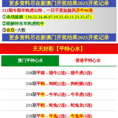
更多资料尽在新澳门开奖结果2025开奖记录
212期今期羊狗虎出特，一日千里如旋风
开牛06准
①
杀鸡鼠猴（10.22.34.46.07.19.31.43.11.23.35.47）
②图解特肖羊狗虎蛇
牛
③
合双
+大数
更多资料尽在新澳门开奖结果2025开奖记录
天天好彩【平特心水】
澳门平特心水
香港平特心水
218期
平猪→猪牛(2连)→猪牛虎(3连)
216期
平
狗
→狗蛇(2连)→狗蛇猴(3连)
214期
平
牛
→牛羊(2连)→牛羊虎(3连)
211期
平
蛇
→蛇兔(2连)→蛇兔龙(3连)
210期
平
牛
→
牛兔
(2连)→
牛兔羊
(3连)