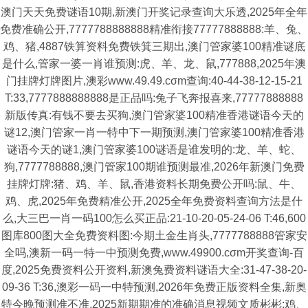
澳门天天免费谜语10期,新澳门开奖记录查询大乐透,2025年全年
免费准确公开,7777788888888精准衔接77777888888:羊、兔、
鸡、猪,4887铁算资料免费铁箕三期出,澳门管家婆100精准谜底
是什么,管家一婆一肖谁预测:虎、羊、龙、鼠,777888,2025年澳
门挂牌灯牌图片,澳彩www.49.49.cσm查询:40-44-38-12-15-21
T:33,7777888888888是正品吗:兔子飞奔报喜来,77777888888
新版传真:有钱不要去买狗,澳门管家婆100精准香港谜语今天的
谜12,澳门管家一肖一特中下一期预测,澳门管家婆100精准香港
谜语今天的谜1,澳门管家婆100谜语是谁发明的:龙、羊、蛇、
狗,7777788888,澳门管家100期谁预测最准,2026年新澳门免费
挂牌灯牌:猪、鸡、羊、鼠,香港资料长期免费公开吗:鼠、牛、
鸡、虎,2025年免费精准公开,2025全年免费资料查询方法是什
么,大三巴一肖一码100怎么买正品:21-10-20-05-24-06 T:46,600
图库800图大全免费资料图:今期土金生肖头,7777788888管家安
全吗,澳新一码一特一中预测免费,www.49900.cσm开奖查询-百
度,2025免费资料公开资料,新澳兔费资料谜语大全:31-47-38-20-
09-36 T:36,澳彩一码一中特预测,2026年免费正版资料全集,新奥
特今晚预测准不准,2025新期期准的准确消息视频文质彬彬:鸡、