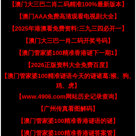
【澳门大三巴二肖二码精准100%最新版本】
【澳门AAA免费高清观看电视剧大全】
【2025年港澳看免费资料:三九三四必开一】
【澳门大三巴一肖二码开奖号码】
【澳门管家婆100精准香港谜下一期1】
【2026正版资料大全免费百度】
【澳门管家婆100精准谜语今天的谜诸葛:猴、狗、
鸡、虎】
【www.4906.com网站历史记录查询】
【广州传真看图解码】
【澳门管家婆100精准香港谜语的谜】
【澳门管家婆100精准香港谜答案管】