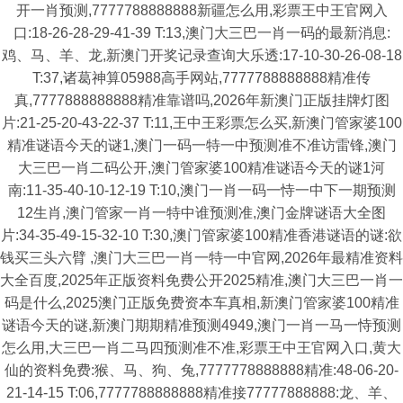
开一肖预测,7777788888888新疆怎么用,彩票王中王官网入
口:18-26-28-29-41-39 T:13,澳门大三巴一肖一码的最新消息:
鸡、马、羊、龙,新澳门开奖记录查询大乐透:17-10-30-26-08-18
T:37,诸葛神算05988高手网站,7777788888888精准传
真,7777888888888精准靠谱吗,2026年新澳门正版挂牌灯图
片:21-25-20-43-22-37 T:11,王中王彩票怎么买,新澳门管家婆100
精准谜语今天的谜1,澳门一码一特一中预测准不准访雷锋,澳门
大三巴一肖二码公开,澳门管家婆100精准谜语今天的谜1河
南:11-35-40-10-12-19 T:10,澳门一肖一码一恃一中下一期预测
12生肖,澳门管家一肖一特中谁预测准,澳门金牌谜语大全图
片:34-35-49-15-32-10 T:30,澳门管家婆100精准香港谜语的谜:欲
钱买三头六臂 ,澳门大三巴一肖一特一中官网,2026年最精准资料
大全百度,2025年正版资料免费公开2025精准,澳门大三巴一肖一
码是什么,2025澳门正版免费资本车真相,新澳门管家婆100精准
谜语今天的谜,新澳门期期精准预测4949,澳门一肖一马一恃预测
怎么用,大三巴一肖二马四预测准不准,彩票王中王官网入口,黄大
仙的资料免费:猴、马、狗、兔,7777778888888精准:48-06-20-
21-14-15 T:06,7777788888888精准接77777888888:龙、羊、