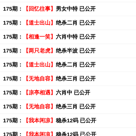
175期：
【回忆往事】
男女中特 已公开
175期：
【道士出山】
绝杀二肖 已公开
175期：
【相逢一笑】
六肖中特 已公开
175期：
【两只老虎】
绝杀半波 已公开
175期：
【道士出山】
绝杀二肖 已公开
175期：
【无地自容】
绝杀三肖 已公开
175期：
【凉亭相遇】
六肖中 已公开
175期：
【无地自容】
绝杀三肖 已公开
175期：
【我本闲凉】
稳杀12码 已公开
175期：
【我本闲凉】
稳杀12码 已公开