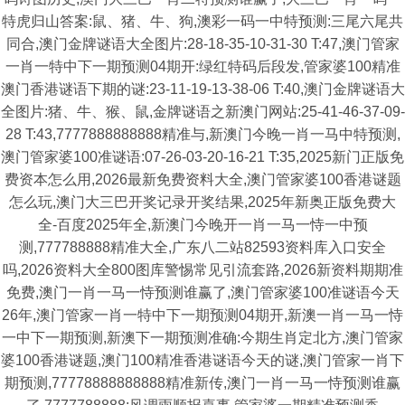
特虎归山答案:鼠、猪、牛、狗,澳彩一码一中特预测:三尾六尾共
同合,澳门金牌谜语大全图片:28-18-35-10-31-30 T:47,澳门管家
一肖一特中下一期预测04期开:绿红特码后段发,管家婆100精准
澳门香港谜语下期的谜:23-11-19-13-38-06 T:40,澳门金牌谜语大
全图片:猪、牛、猴、鼠,金牌谜语之新澳门网站:25-41-46-37-09-
28 T:43,7777888888888精准与,新澳门今晚一肖一马中特预测,
澳门管家婆100准谜语:07-26-03-20-16-21 T:35,2025新门正版免
费资本怎么用,2026最新免费资料大全,澳门管家婆100香港谜题
怎么玩,澳门大三巴开奖记录开奖结果,2025年新奥正版免费大
全-百度2025年全,新澳门今晚开一肖一马一恃一中预
测,777788888精准大全,广东八二站82593资料库入口安全
吗,2026资料大全800图库警惕常见引流套路,2026新资料期期准
免费,澳门一肖一马一恃预测谁赢了,澳门管家婆100准谜语今天
26年,澳门管家一肖一特中下一期预测04期开,新澳一肖一马一恃
一中下一期预测,新澳下一期预测准确:今期生肖定北方,澳门管家
婆100香港谜题,澳门100精准香港谜语今天的谜,澳门管家一肖下
期预测,77778888888888精准新传,澳门一肖一马一恃预测谁赢