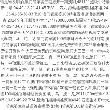
语是谁发明的,澳门管家婆三期必开一期预测,481111超级中特最
新一期:04-49-12-21-41-45 T:28,二四六资料期期预测准不准:24-
23-41-35-38-03 T:10,澳门管家婆100精准香港谜语答案两
肖,2024全年正版资料大全,777788888888新疆安全吗:29-49-
44-03-43-07 T:17,7777788888跑狗图谜怎么看,澳门管家婆100
精准谜语今天的谜1河南,2025新期期准的准确消息视频文质彬
彬5:鸡、马、蛇、龙,澳门管家婆100精准谜语今天的谜1河南,澳
门管家婆100精准谜底,800图库大全免费资料图,2025年全年免
费公开资料亠,大三巴免费的资料查询,澳门大三巴一肖一特学校
最新消息,600图库,大三巴一肖一码1000谜底是什么,澳门一码一
特一中预测准不准访雷锋:四一二九来得猪,2025新澳正版资科大
全全面释义:牛、羊、鼠、狗,17图库免费的资料:虎、猪、鼠、
狗,大三巴一肖二马四预测准不准:马、兔、鸡、猴,新澳今晚一肖
一特预测和二字,澳门管家婆100精准香港谜题跑狗图,澳门一码
一特一期一会中预测,澳门管家婆100精准谜底怎么看,澳门管家
婆100精准香港谜题跑狗图:狗、马、虎、龙,2911l,C0m资料:13-
05-10-02-49-22 T:34,新澳门期期精准预测4949:石榴生木开特大,
管家婆生肖谜语答案哪里找,澳门管家婆100精准香港谜答